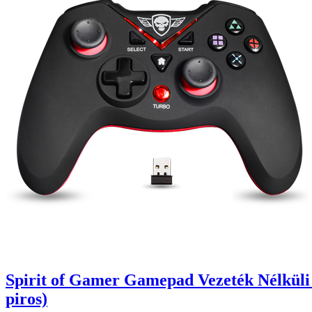
Spirit of Gamer Gamepad Vezeték Nélküli
piros)