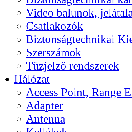
Video balunok, jelátal
Csatlakozók
Biztonságtechnikai Ki
Szerszámok
Tűzjelző rendszerek
Hálózat
Access Point, Range E
Adapter
Antenna
Kellékek