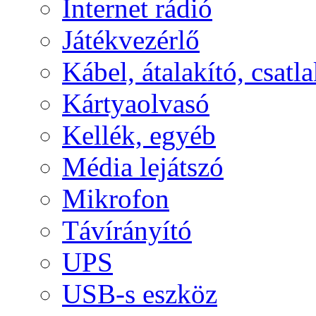
Internet rádió
Játékvezérlő
Kábel, átalakító, csatl
Kártyaolvasó
Kellék, egyéb
Média lejátszó
Mikrofon
Távírányító
UPS
USB-s eszköz