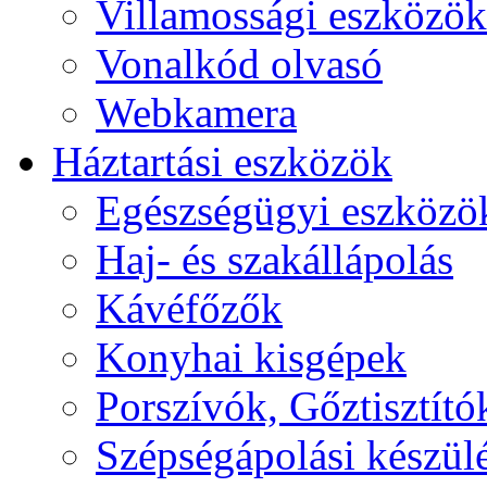
Villamossági eszközök
Vonalkód olvasó
Webkamera
Háztartási eszközök
Egészségügyi eszközö
Haj- és szakállápolás
Kávéfőzők
Konyhai kisgépek
Porszívók, Gőztisztító
Szépségápolási készül