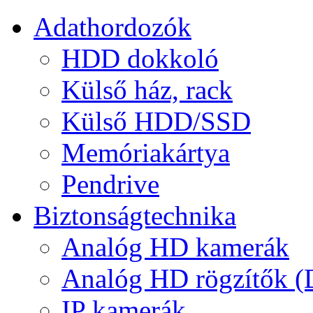
Adathordozók
HDD dokkoló
Külső ház, rack
Külső HDD/SSD
Memóriakártya
Pendrive
Biztonságtechnika
Analóg HD kamerák
Analóg HD rögzítők 
IP kamerák