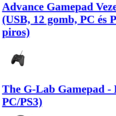
Advance Gamepad Veze
(USB, 12 gomb, PC és PS
piros)
The G-Lab Gamepad -
PC/PS3)