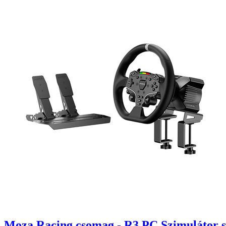
Moza Racing csomag - R3 PC Szimulátor sze