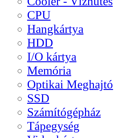
Cooler - Vízhűtés
CPU
Hangkártya
HDD
I/O kártya
Memória
Optikai Meghajtó
SSD
Számítógépház
Tápegység