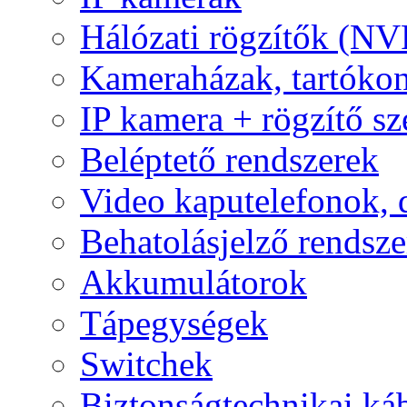
Hálózati rögzítők (NV
Kameraházak, tartóko
IP kamera + rögzítő sz
Beléptető rendszerek
Video kaputelefonok,
Behatolásjelző rendsze
Akkumulátorok
Tápegységek
Switchek
Biztonságtechnikai ká