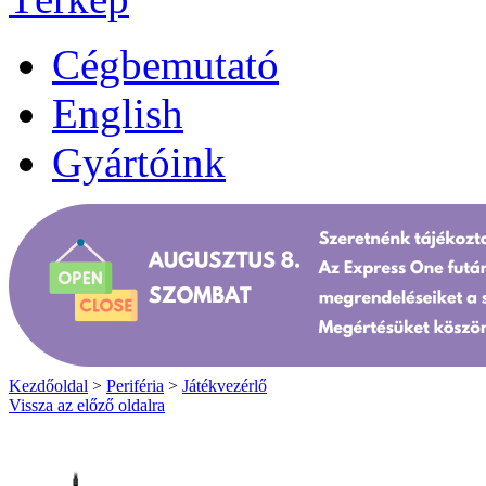
Cégbemutató
English
Gyártóink
Kezdőoldal
>
Periféria
>
Játékvezérlő
Vissza az előző oldalra