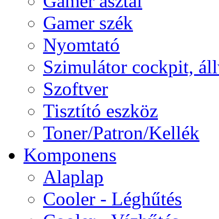
Gamer asztal
Gamer szék
Nyomtató
Szimulátor cockpit, ál
Szoftver
Tisztító eszköz
Toner/Patron/Kellék
Komponens
Alaplap
Cooler - Léghűtés